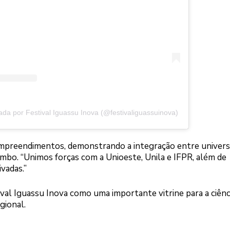
ada por Festival Iguassu Inova (@festivaliguassuinova)
mpreendimentos, demonstrando a integração entre univers
mbo. “Unimos forças com a Unioeste, Unila e IFPR, além de
ivadas.”
val Iguassu Inova como uma importante vitrine para a ciênci
gional.