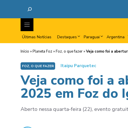
Últimas Notícias
Destaques
Paraguai
Argentina
Início
»
Planeta Foz
»
Foz, o que fazer
»
Veja como foi a abertu
Itaipu Parquetec
FOZ, O QUE FAZER
Veja como foi a a
2025 em Foz do 
Aberto nessa quarta-feira (22), evento gratui