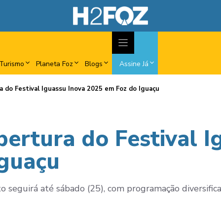
Turismo
Planeta Foz
Blogs
Assine Já
ra do Festival Iguassu Inova 2025 em Foz do Iguaçu
bertura do Festival I
Iguaçu
to seguirá até sábado (25), com programação diversific