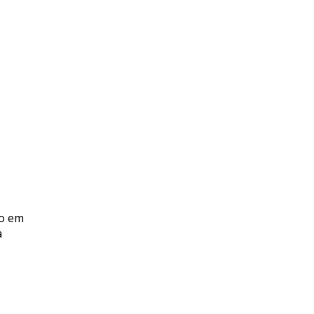
to em
a