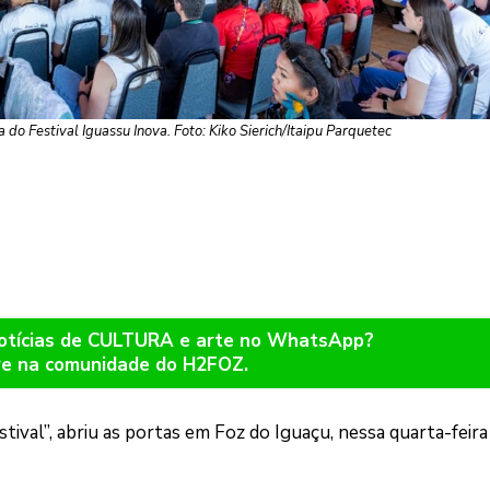
a do Festival Iguassu Inova. Foto: Kiko Sierich/Itaipu Parquetec
notícias de CULTURA e arte no WhatsApp?
re na comunidade do H2FOZ.
ival”, abriu as portas em Foz do Iguaçu, nessa quarta-feira 