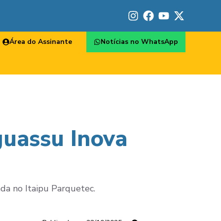
Área do Assinante
Notícias no WhatsApp
guassu Inova
ada no Itaipu Parquetec.