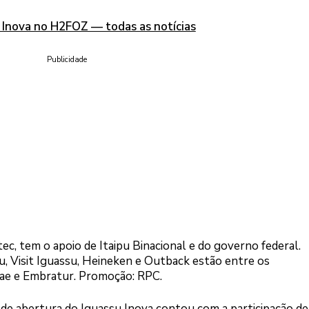
 Inova no H2FOZ — todas as notícias
Publicidade
c, tem o apoio de Itaipu Binacional e do governo federal.
 Visit Iguassu, Heineken e Outback estão entre os
brae e Embratur. Promoção: RPC.
 de abertura do Iguassu Inova contou com a participação de