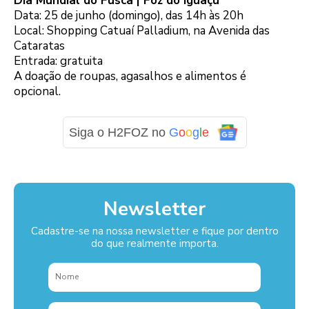
Dia Mundial do Fusca | Foz do Iguaçu
Data: 25 de junho (domingo), das 14h às 20h
Local: Shopping Catuaí Palladium, na Avenida das
Cataratas
Entrada: gratuita
A doação de roupas, agasalhos e alimentos é
opcional.
Siga o H2FOZ no
G
o
o
g
l
e
Newsletter
Cadastre-se na nossa newsletter e fique por dentro
do que realmente importa.