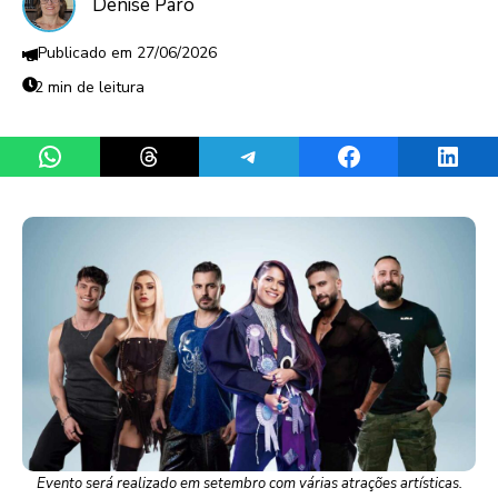
Denise Paro
27/06/2026
2 min de leitura
Share on WhatsApp
Share on Threads
Share on Telegram
Share on Facebook
Share 
Evento será realizado em setembro com várias atrações artísticas.