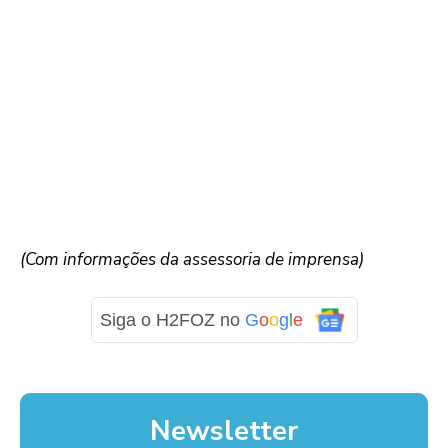
(Com informações da assessoria de imprensa)
Siga o H2FOZ no
G
o
o
g
l
e
Newsletter