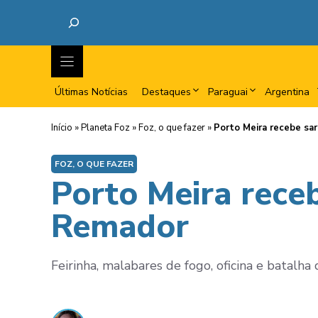
Últimas Notícias
Destaques
Paraguai
Argentina
Início
»
Planeta Foz
»
Foz, o que fazer
»
Porto Meira recebe sa
FOZ, O QUE FAZER
Porto Meira receb
Remador
Feirinha, malabares de fogo, oficina e batalh