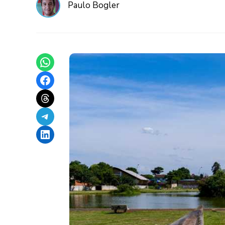
Paulo Bogler
Share on WhatsApp
Share on Facebook
Share on Threads
Share on Telegram
Share on LinkedIn