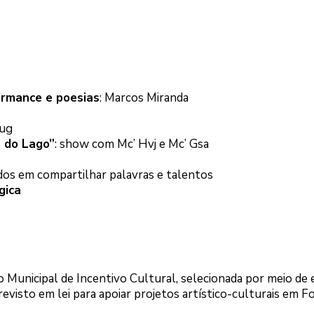
ormance e poesias
: Marcos Miranda
oug
a do Lago”
: show com Mc’ Hvj e Mc’ Gsa
ados em compartilhar palavras e talentos
gica
 Municipal de Incentivo Cultural, selecionada por meio de e
isto em lei para apoiar projetos artístico-culturais em F