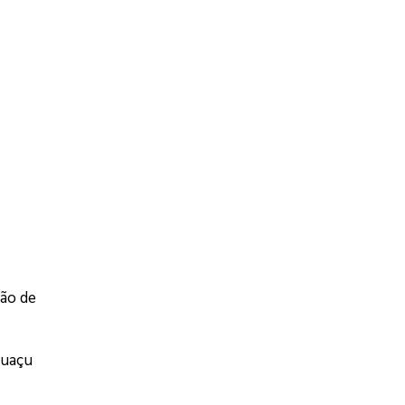
ção de
guaçu