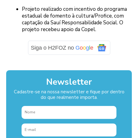
Projeto realizado com incentivo do programa
estadual de fomento à cultura/Profice, com
captação da Sauí Responsabilidade Social. O
projeto recebeu apoio da Copel.
Siga o H2FOZ no
G
o
o
g
l
e
Newsletter
Cadastre-se na nossa newsletter e fique por dentro
do que realmente importa.