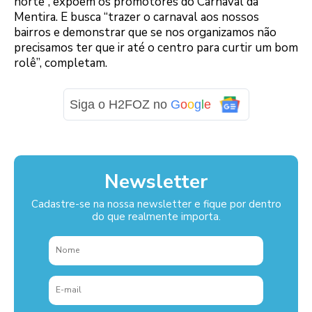
norte”, expõem os promotores do Carnaval da
Mentira. E busca “trazer o carnaval aos nossos
bairros e demonstrar que se nos organizamos não
precisamos ter que ir até o centro para curtir um bom
rolê”, completam.
Siga o H2FOZ no
G
o
o
g
l
e
Newsletter
Cadastre-se na nossa newsletter e fique por dentro
do que realmente importa.