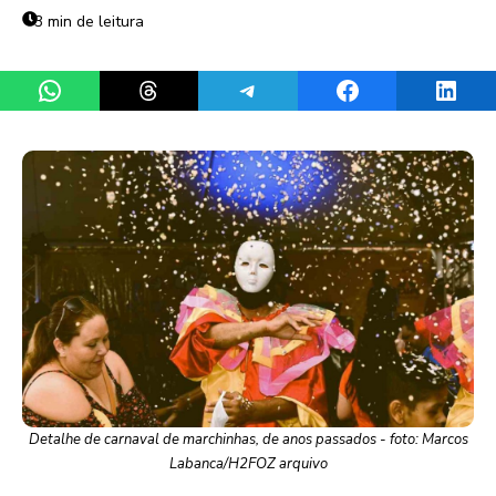
3 min de leitura
Share on WhatsApp
Share on Threads
Share on Telegram
Share on Facebook
Share 
Detalhe de carnaval de marchinhas, de anos passados - foto: Marcos
Labanca/H2FOZ arquivo