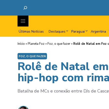
Últimas Notícias
Destaques
Paraguai
Argentina
Início
»
Planeta Foz
»
Foz, o que fazer
»
Rolê de Natal em Foz d
FOZ, O QUE FAZER
Rolê de Natal em
hip-hop com rima
Batalha de MCs e conexão entre DJs de Cascav