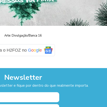
Arte: Divulgação/Banca 16
ga o H2FOZ no
G
o
o
g
l
e
Newsletter
sletter e fique por dentro do que realmente importa.