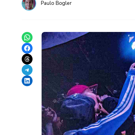
Paulo Bogler
Share on WhatsApp
Share on Facebook
Share on Threads
Share on Telegram
Share on LinkedIn