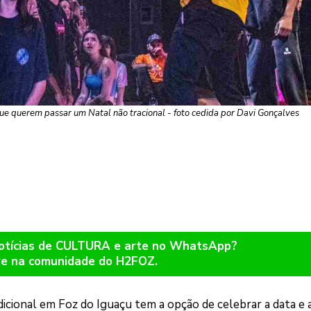
ue querem passar um Natal não tracional - foto cedida por Davi Gonçalves
notícias de CULTURA e arte no WhatsApp?
re na comunidade do H2FOZ.
cional em Foz do Iguaçu tem a opção de celebrar a data e 