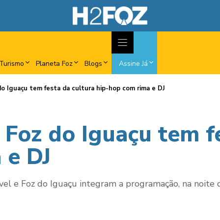
Turismo
Planeta Foz
Blogs
Assine Já
o Iguaçu tem festa da cultura hip-hop com rima e DJ
 Foz do Iguaçu tem f
 e DJ
el e Foz do Iguaçu integram a programação, na noite d