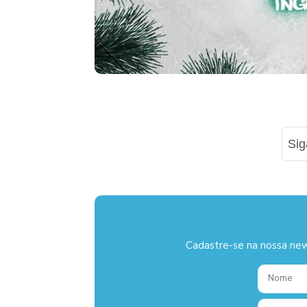
Si
Cadastre-se na nossa new