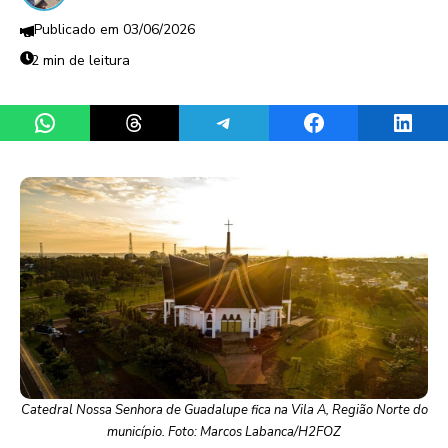
03/06/2026
2 min de leitura
Share on WhatsApp
Share on Threads
Share on Telegram
Share on Facebook
Share 
Catedral Nossa Senhora de Guadalupe fica na Vila A, Região Norte do
município. Foto: Marcos Labanca/H2FOZ