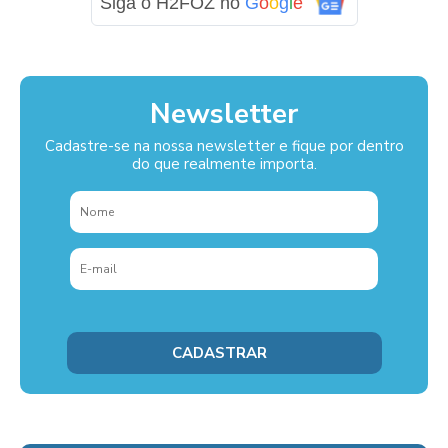
Siga o H2FOZ no
G
o
o
g
l
e
Newsletter
Cadastre-se na nossa newsletter e fique por dentro
do que realmente importa.