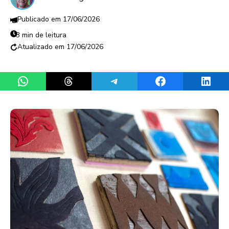
17/06/2026
3 min de leitura
17/06/2026
Share on WhatsApp
Share on Threads
Share on Telegram
Share on Facebook
Share 