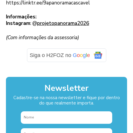
https://linktr.ee/9apanoramacascavel
Informações:
Instagram
: @
projetopanorama2026
(Com informações da assessoria)
Siga o H2FOZ no
G
o
o
g
l
e
Newsletter
Cadastre-se na nossa newsletter e fique por dentro
do que realmente importa.