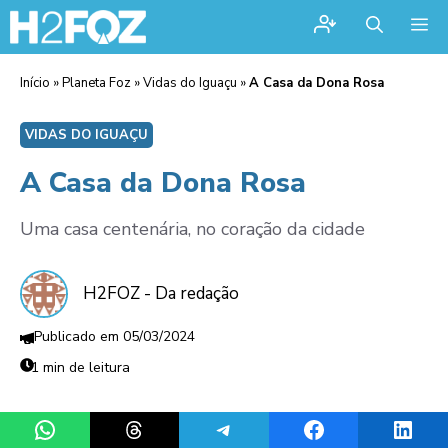
Me
Início
»
Planeta Foz
»
Vidas do Iguaçu
»
A Casa da Dona Rosa
VIDAS DO IGUAÇU
A Casa da Dona Rosa
Uma casa centenária, no coração da cidade
H2FOZ - Da redação
05/03/2024
1 min de leitura
Share on WhatsApp
Share on Threads
Share on Telegram
Share on Facebook
Share 