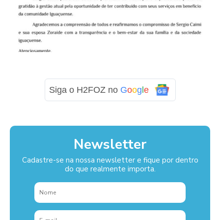
Siga o H2FOZ no
G
o
o
g
l
e
Newsletter
Cadastre-se na nossa newsletter e fique por dentro
do que realmente importa.