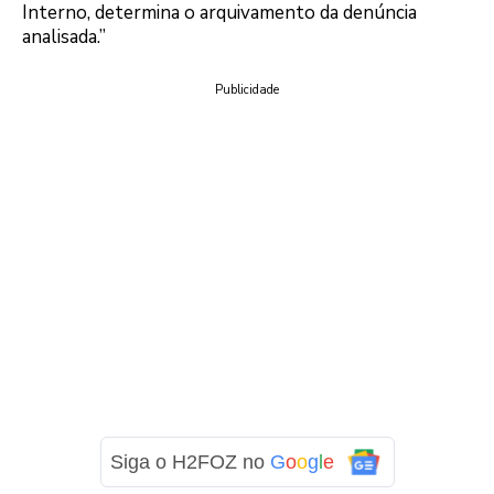
Interno, determina o arquivamento da denúncia
analisada.”
Publicidade
Siga o H2FOZ no
G
o
o
g
l
e