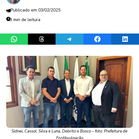
03/02/2025
3 min de leitura
Share on WhatsApp
Share on Threads
Share on Telegram
Share on Facebook
Share 
Sidnei, Cassol, Silva e Luna, Debrito e Bosco – foto: Prefeitura de
Foz/divulgação