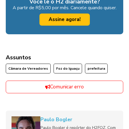
Você lê o H2 diariamente?
A partir de R$5,00 por mês. Cancele quando quiser.
Assine agora!
Assuntos
Câmara de Vereadores
Foz do Iguaçu
prefeitura
Comunicar erro
Paulo Bogler
Paulo Bogler é repórter do H2FOZ. Com