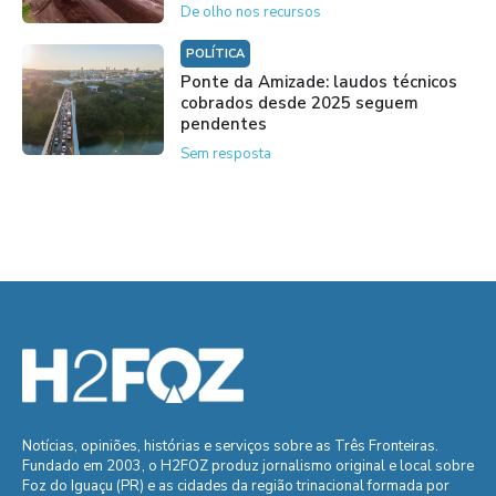
De olho nos recursos
POLÍTICA
Ponte da Amizade: laudos técnicos
cobrados desde 2025 seguem
pendentes
Sem resposta
Notícias, opiniões, histórias e serviços sobre as Três Fronteiras.
Fundado em 2003, o H2FOZ produz jornalismo original e local sobre
Foz do Iguaçu (PR) e as cidades da região trinacional formada por