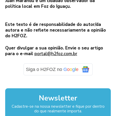
Juan Marandu é um cidadão observador da
política local em Foz do Iguaçu.
Este texto é de responsabilidade do autor/da
autora e não reflete necessariamente a opinião
do H2FOZ.
Quer divulgar a sua opinião. Envie o seu artigo
para o e-mail
portal@h2foz.com.br
Siga o H2FOZ no
G
o
o
g
l
e
Newsletter
Cadastre-se na nossa newsletter e fique por dentro
do que realmente importa.