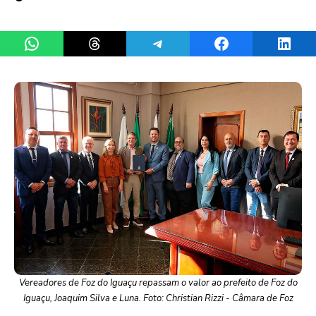
Share on WhatsApp
Share on Threads
Share on Telegram
Share on Facebook
Share 
Vereadores de Foz do Iguaçu repassam o valor ao prefeito de Foz do
Iguaçu, Joaquim Silva e Luna. Foto: Christian Rizzi - Câmara de Foz