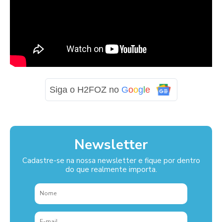
Siga o H2FOZ no
G
o
o
g
l
e
Newsletter
Cadastre-se na nossa newsletter e fique por dentro
do que realmente importa.