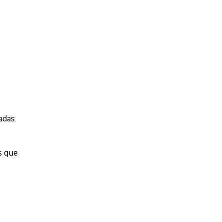
adas
s que