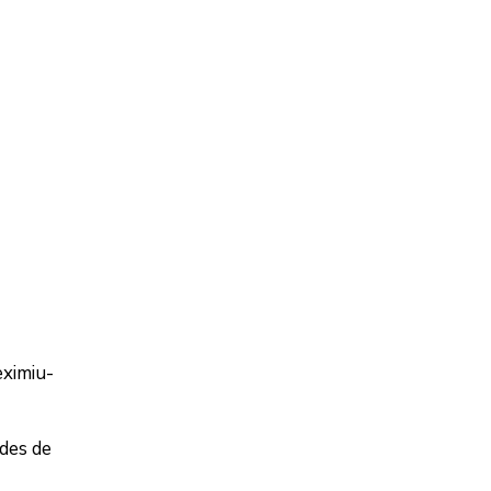
eximiu-
ades de