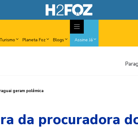
Turismo
Planeta Foz
Blogs
Assine Já
Parag
raguai geram polêmica
ora da procuradora d