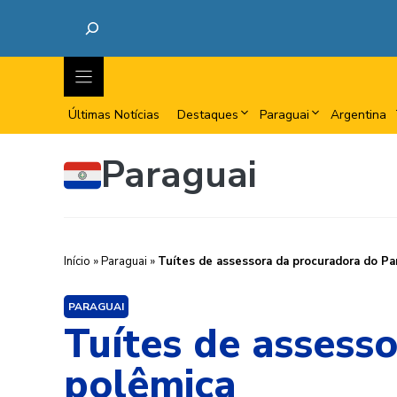
Últimas Notícias
Destaques
Paraguai
Argentina
Paraguai
Início
»
Paraguai
»
Tuítes de assessora da procuradora do Pa
PARAGUAI
Tuítes de assess
polêmica