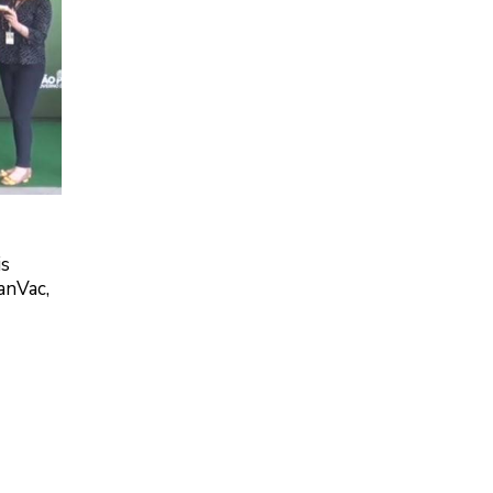
is
tanVac,