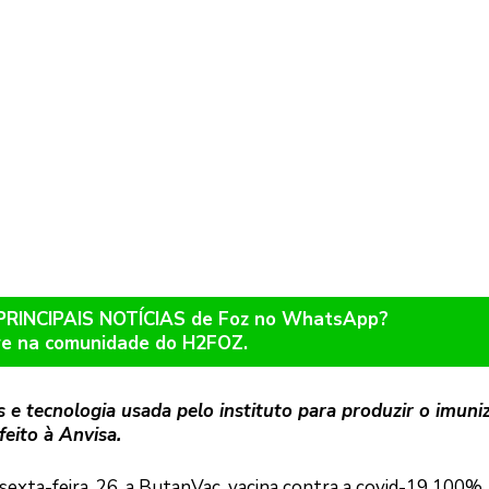
 PRINCIPAIS NOTÍCIAS de Foz no WhatsApp?
re na comunidade do H2FOZ.
 e tecnologia usada pelo instituto para produzir o imuni
feito à Anvisa.
exta-feira, 26, a ButanVac, vacina contra a covid-19 100%