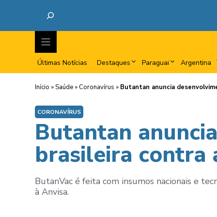
Últimas Notícias
Destaques
Paraguai
Argentina
Início
»
Saúde
»
Coronavírus
»
Butantan anuncia desenvolvime
CORONAVÍRUS
Butantan anunci
brasileira contra
ButanVac é feita com insumos nacionais e tecn
à Anvisa.