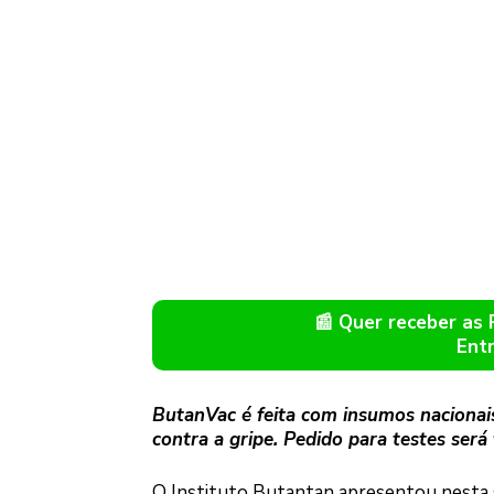
📰 Quer receber as
Ent
ButanVac é feita com insumos nacionais
contra a gripe. Pedido para testes será 
O Instituto Butantan apresentou nesta s