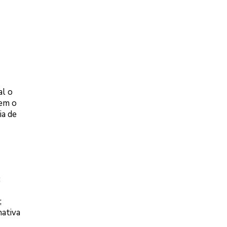
al o
tem o
ia de
;
;
ativa