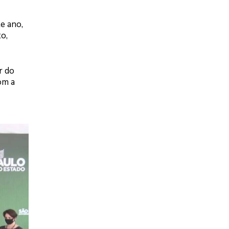
e ano,
to,
r do
om a