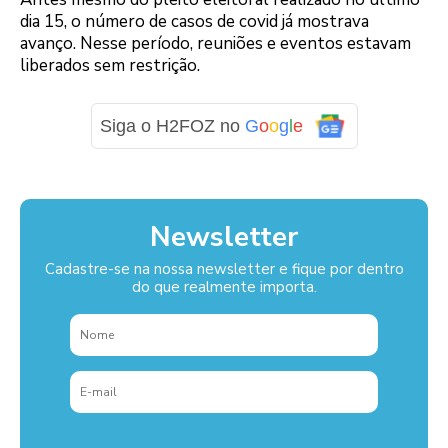
dia 15, o número de casos de covid já mostrava
avanço. Nesse período, reuniões e eventos estavam
liberados sem restrição.
Siga o H2FOZ no
G
o
o
g
l
e
Newsletter
Cadastre-se na nossa newsletter e fique por dentro
do que realmente importa.