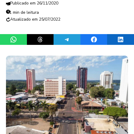
26/11/2020
1 min de leitura
25/07/2022
Share on WhatsApp
Share on Threads
Share on Telegram
Share on Facebook
Share 