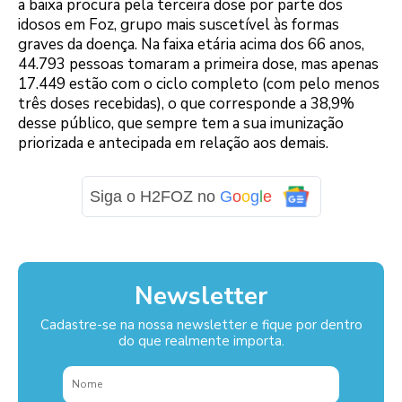
a baixa procura pela terceira dose por parte dos
idosos em Foz, grupo mais suscetível às formas
graves da doença. Na faixa etária acima dos 66 anos,
44.793 pessoas tomaram a primeira dose, mas apenas
17.449 estão com o ciclo completo (com pelo menos
três doses recebidas), o que corresponde a 38,9%
desse público, que sempre tem a sua imunização
priorizada e antecipada em relação aos demais.
Siga o H2FOZ no
G
o
o
g
l
e
Newsletter
Cadastre-se na nossa newsletter e fique por dentro
do que realmente importa.