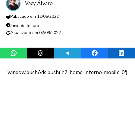
Vacy Álvaro
11/05/2022
2 min de leitura
02/09/2022
Share on WhatsApp
Share on Threads
Share on Telegram
Share on Facebook
Share 