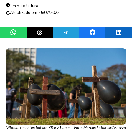
2 min de leitura
25/07/2022
Share on WhatsApp
Share on Threads
Share on Telegram
Share on Facebook
Share 
Vítimas recentes tinham 68 e 71 anos - Foto: Marcos Labanca/Arquivo