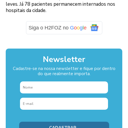
leves. Já 78 pacientes permanecem internados nos
hospitais da cidade.
Siga o H2FOZ no
G
o
o
g
l
e
Newsletter
Cadastre-se na nossa newsletter e fique por dentro
do que realmente importa.