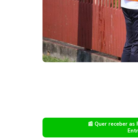
📰 Quer receber as
Ent