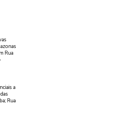
vas
mazonas
om Rua
o
ciais a
 das
ba; Rua