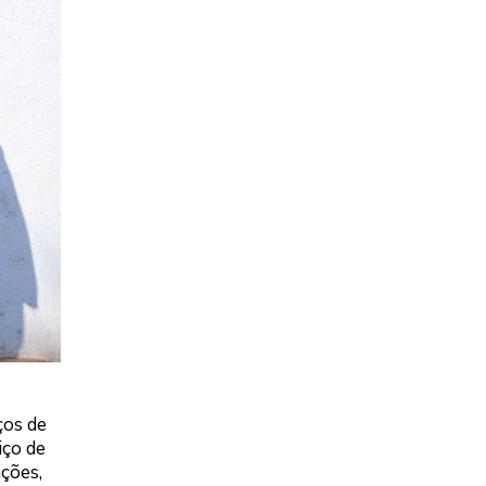
ços de
iço de
ações,