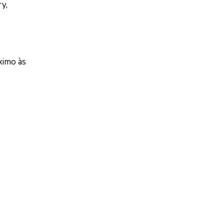
y,
ximo às