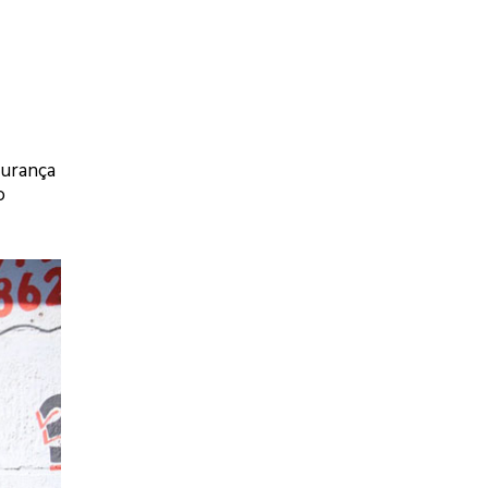
gurança
o