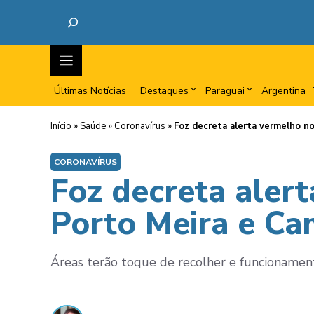
Últimas Notícias
Destaques
Paraguai
Argentina
Início
»
Saúde
»
Coronavírus
»
Foz decreta alerta vermelho n
CORONAVÍRUS
Foz decreta aler
Porto Meira e Ca
Áreas terão toque de recolher e funcionamento