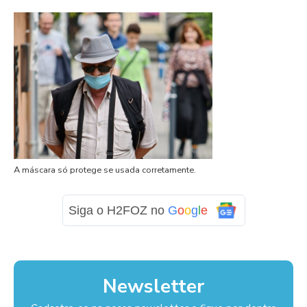
A máscara só protege se usada corretamente.
Siga o H2FOZ no
G
o
o
g
l
e
Newsletter