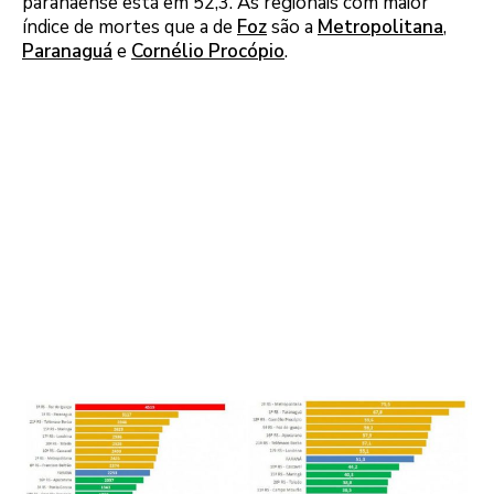
paranaense está em 52,3. As regionais com maior
índice de mortes que a de
Foz
são a
Metropolitana
,
Paranaguá
e
Cornélio Procópio
.