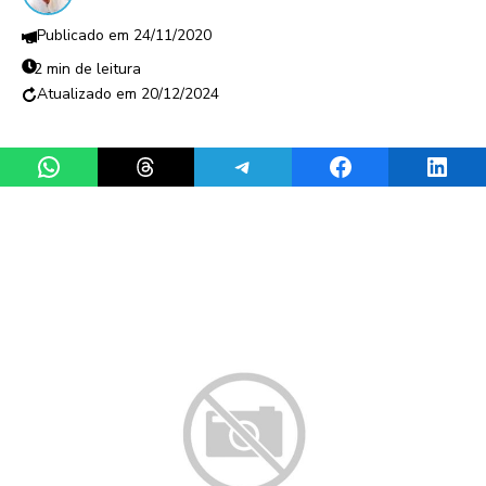
24/11/2020
2 min de leitura
20/12/2024
Share on WhatsApp
Share on Threads
Share on Telegram
Share on Facebook
Share 