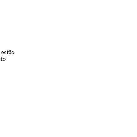
 estão
nto