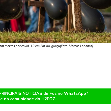
ram mortes por covid-19 em Foz do Iguaçu(Foto: Marcos Labanca)
 PRINCIPAIS NOTÍCIAS de Foz no WhatsApp?
re na comunidade do H2FOZ.