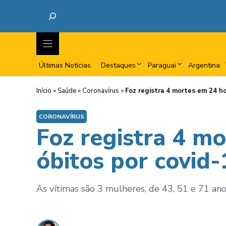
Últimas Notícias
Destaques
Paraguai
Argentina
Início
»
Saúde
»
Coronavírus
»
Foz registra 4 mortes em 24 ho
CORONAVÍRUS
Foz registra 4 m
óbitos por covid-
As vítimas são 3 mulheres, de 43, 51 e 71 an