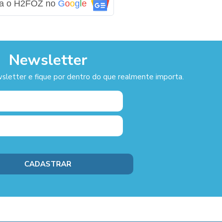
ga o H2FOZ no
G
o
o
g
l
e
Newsletter
sletter e fique por dentro do que realmente importa.