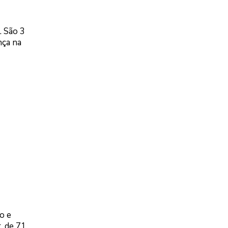
. São 3
nça na
o e
, de 71