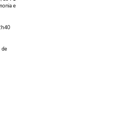
monia e
02h40
 de