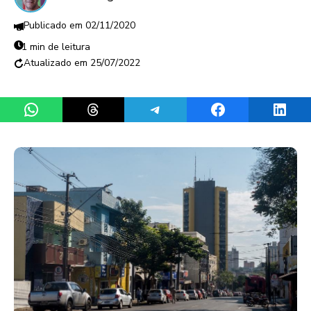
02/11/2020
1 min de leitura
25/07/2022
Share on WhatsApp
Share on Threads
Share on Telegram
Share on Facebook
Share 