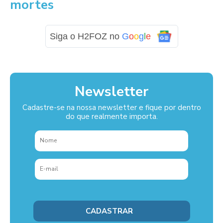
mortes
Siga o H2FOZ no
G
o
o
g
l
e
Newsletter
Cadastre-se na nossa newsletter e fique por dentro
do que realmente importa.