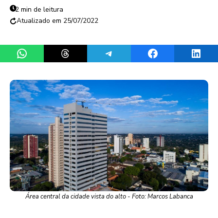
2 min de leitura
25/07/2022
Share on WhatsApp
Share on Threads
Share on Telegram
Share on Facebook
Share 
Área central da cidade vista do alto - Foto: Marcos Labanca