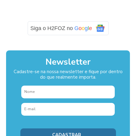
Siga o H2FOZ no
G
o
o
g
l
e
Newsletter
Cadastre-se na nossa newsletter e fique por dentro
do que realmente importa.