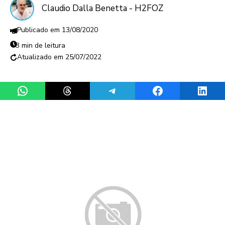
Claudio Dalla Benetta - H2FOZ
13/08/2020
3 min de leitura
25/07/2022
Share on WhatsApp
Share on Threads
Share on Telegram
Share on Facebook
Share 