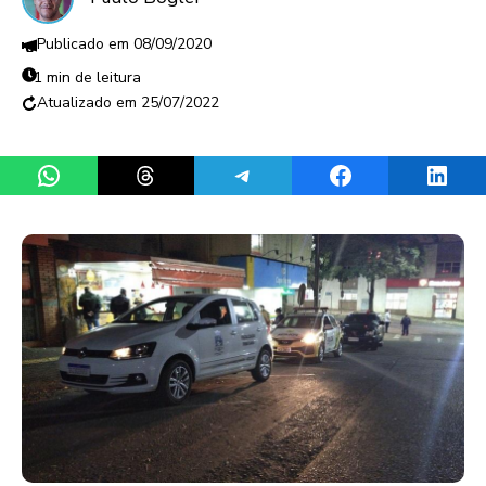
08/09/2020
1 min de leitura
25/07/2022
Share on WhatsApp
Share on Threads
Share on Telegram
Share on Facebook
Share 