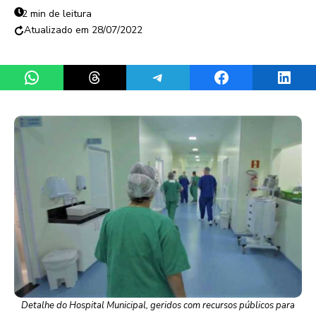
2 min de leitura
28/07/2022
Share on WhatsApp
Share on Threads
Share on Telegram
Share on Facebook
Share 
Detalhe do Hospital Municipal, geridos com recursos públicos para