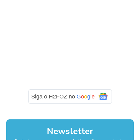
Siga o H2FOZ no
G
o
o
g
l
e
Newsletter