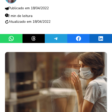
18/04/2022
2 min de leitura
18/04/2022
Share on WhatsApp
Share on Threads
Share on Telegram
Share on Facebook
Share 