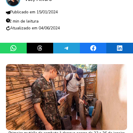
15/01/2024
2 min de leitura
04/06/2024
Share on WhatsApp
Share on Threads
Share on Telegram
Share on Facebook
Share 