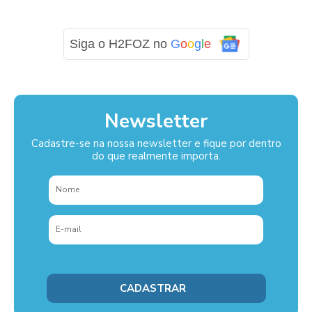
Siga o H2FOZ no
G
o
o
g
l
e
Newsletter
Cadastre-se na nossa newsletter e fique por dentro
do que realmente importa.