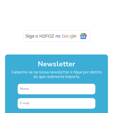
Siga o H2FOZ no
G
o
o
g
l
e
Newsletter
Cadastre-se na nossa newsletter e fique por dentro
do que realmente importa.