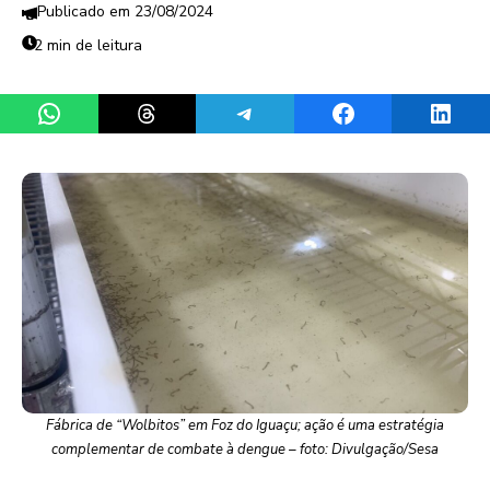
23/08/2024
2 min de leitura
Share on WhatsApp
Share on Threads
Share on Telegram
Share on Facebook
Share 
Fábrica de “Wolbitos” em Foz do Iguaçu; ação é uma estratégia
complementar de combate à dengue – foto: Divulgação/Sesa