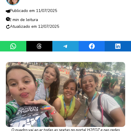
11/07/2025
2 min de leitura
12/07/2025
Share on WhatsApp
Share on Threads
Share on Telegram
Share on Facebook
Share 
O quadro vai ao ar todas as sextas no portal H2FOZ e nas redes