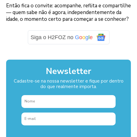
Então fica o convite: acompanhe, reflita e compartilhe
— quem sabe não é agora, independentemente da
idade, o momento certo para começar a se conhecer?
Siga o H2FOZ no
G
o
o
g
l
e
Newsletter
Cadastre-se na nossa newsletter e fique por dentro
do que realmente importa.