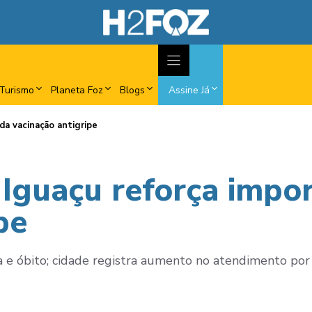
Turismo
Planeta Foz
Blogs
Assine Já
da vacinação antigripe
Iguaçu reforça impor
pe
e óbito; cidade registra aumento no atendimento por d