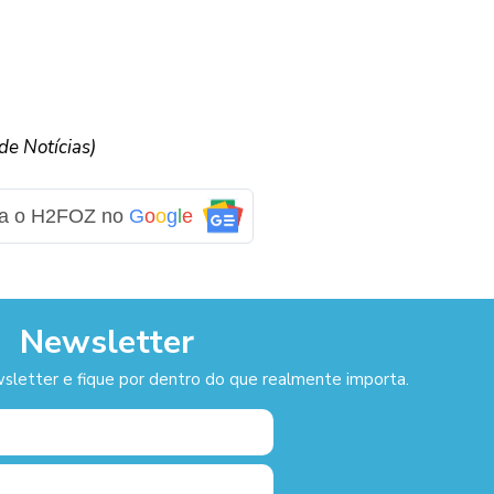
e Notícias)
ga o H2FOZ no
G
o
o
g
l
e
Newsletter
sletter e fique por dentro do que realmente importa.