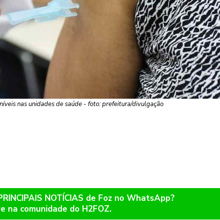
níveis nas unidades de saúde - foto: prefeitura/divulgação
 PRINCIPAIS NOTÍCIAS de Foz no WhatsApp?
re na comunidade do H2FOZ.