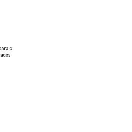
para o
dades