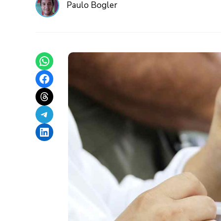
Paulo Bogler
Share on WhatsApp
Share on Facebook
Share on Threads
Share on Telegram
Share on LinkedIn