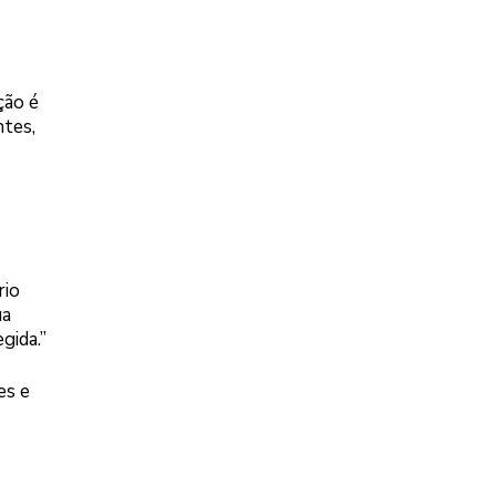
ção é
ntes,
rio
ua
gida.”
es e