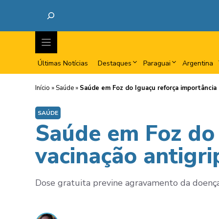
Últimas Notícias
Destaques
Paraguai
Argentina
Início
»
Saúde
»
Saúde em Foz do Iguaçu reforça importância 
SAÚDE
Saúde em Foz do 
vacinação antigri
Dose gratuita previne agravamento da doença 