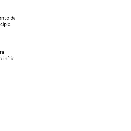
ento da
cípio.
ra
 início