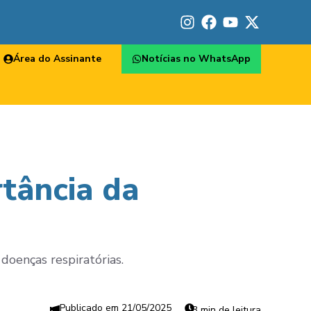
Área do Assinante
Notícias no WhatsApp
tância da
oenças respiratórias.
21/05/2025
3 min de leitura