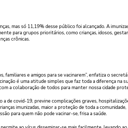
anças, mas só 11,19% desse público foi alcançado. A imuniza
nte para grupos prioritários, como crianças, idosos, gesta
nças crônicas.
, familiares e amigos para se vacinarem”, enfatiza o secretá
cinação é uma atitude simples que faz toda a diferença na s
com a colaboração de todos para manter nossa cidade prote
mo a de covid-19, previne complicações graves, hospitalizaçõ
 crianças imunizadas, maior a proteção de toda a comunidade,
issão para quem não pode vacinar-se, frisa a saúde.
 permite ao vírus disseminar-se mais facilmente, levando ao