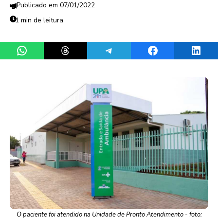
07/01/2022
1 min de leitura
Share on WhatsApp
Share on Threads
Share on Telegram
Share on Facebook
Share 
O paciente foi atendido na Unidade de Pronto Atendimento - foto: