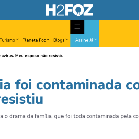
Turismo
Planeta Foz
Blogs
Assine Já
navírus. Meu esposo não resistiu
ia foi contaminada c
esistiu
a o drama da família, que foi toda contaminada pela co