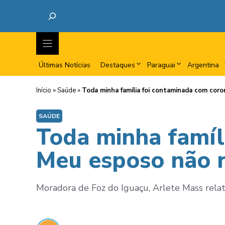
Últimas Notícias
Destaques
Paraguai
Argentina
Início
»
Saúde
»
Toda minha família foi contaminada com coro
SAÚDE
Toda minha famíl
Meu esposo não r
Moradora de Foz do Iguaçu, Arlete Mass relat