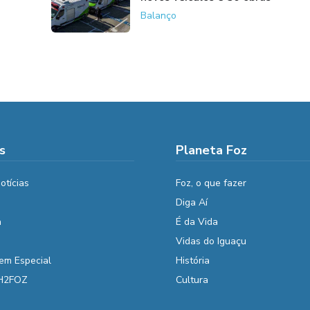
Balanço
s
Planeta Foz
otícias
Foz, o que fazer
Diga Aí
a
É da Vida
Vidas do Iguaçu
em Especial
História
 H2FOZ
Cultura