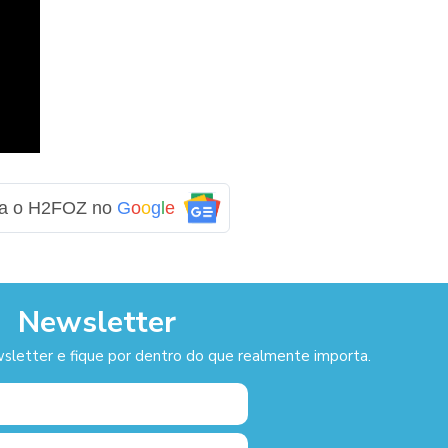
ga o H2FOZ no
G
o
o
g
l
e
Newsletter
sletter e fique por dentro do que realmente importa.