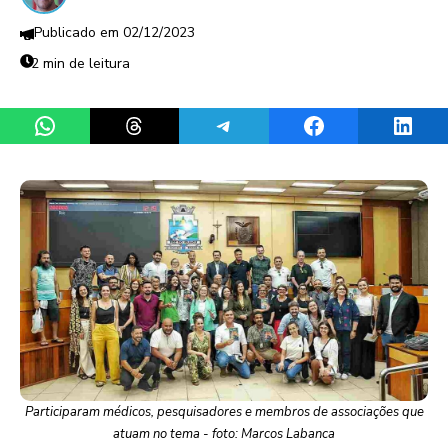
02/12/2023
2 min de leitura
Share on WhatsApp
Share on Threads
Share on Telegram
Share on Facebook
Share 
Participaram médicos, pesquisadores e membros de associações que
atuam no tema - foto: Marcos Labanca