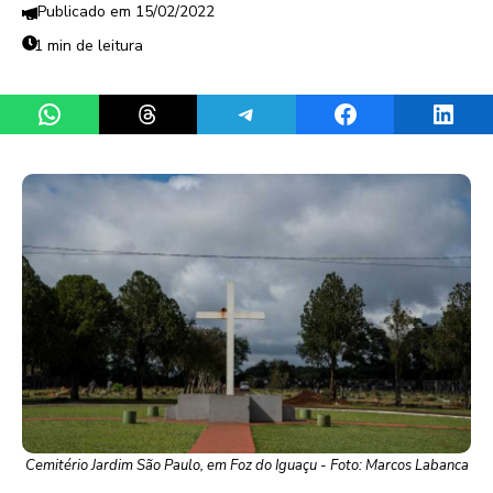
15/02/2022
1 min de leitura
Share on WhatsApp
Share on Threads
Share on Telegram
Share on Facebook
Share 
Cemitério Jardim São Paulo, em Foz do Iguaçu - Foto: Marcos Labanca