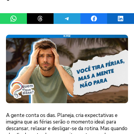
Share on WhatsApp
Share on Threads
Share on Telegram
Share on Facebook
Share 
A gente conta os dias. Planeja, cria expectativas e
imagina que as férias serão o momento ideal para
descansar, relaxar e desligar-se da rotina. Mas quando