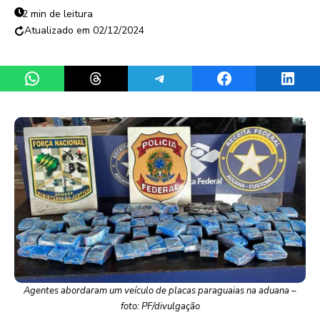
2 min de leitura
02/12/2024
Share on WhatsApp
Share on Threads
Share on Telegram
Share on Facebook
Share 
Agentes abordaram um veículo de placas paraguaias na aduana –
foto: PF/divulgação