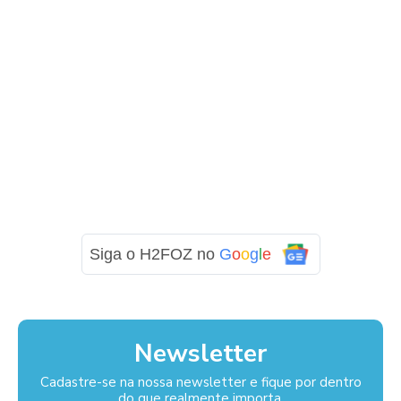
Siga o H2FOZ no
G
o
o
g
l
e
Newsletter
Cadastre-se na nossa newsletter e fique por dentro
do que realmente importa.