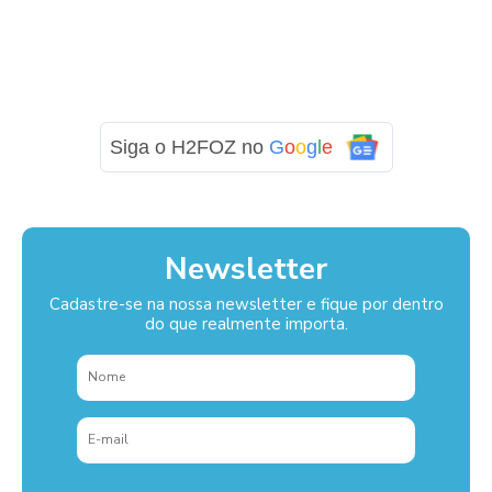
Siga o H2FOZ no
G
o
o
g
l
e
Newsletter
Cadastre-se na nossa newsletter e fique por dentro
do que realmente importa.