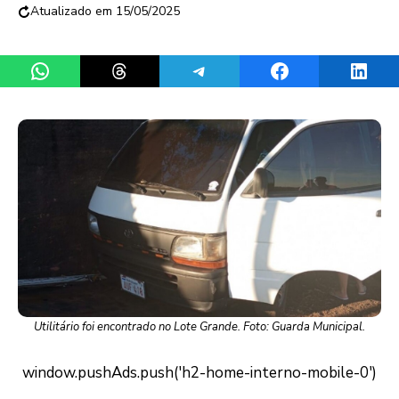
15/05/2025
Share on WhatsApp
Share on Threads
Share on Telegram
Share on Facebook
Share 
Utilitário foi encontrado no Lote Grande. Foto: Guarda Municipal.