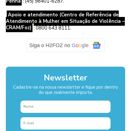
Penha
: (45) 98401-6287.
Apoio e atendimento (Centro de Referência de
Atendimento à Mulher em Situação de Violência –
CRAM/Foz)
: 0800 643 8111.
Siga o H2FOZ no
G
o
o
g
l
e
Newsletter
Cadastre-se na nossa newsletter e fique por dentro
do que realmente importa.