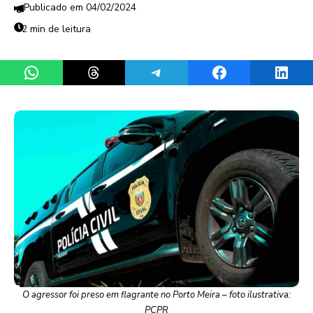
04/02/2024
2 min de leitura
Share on WhatsApp
Share on Threads
Share on Telegram
Share on Facebook
Share 
O agressor foi preso em flagrante no Porto Meira – foto ilustrativa:
PCPR