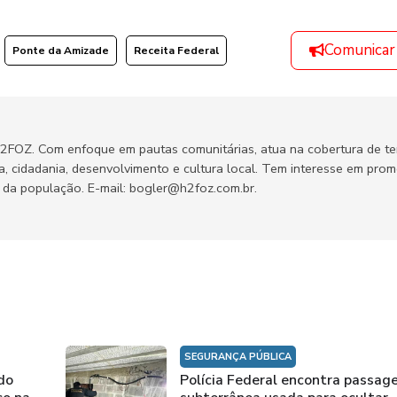
Comunicar
Ponte da Amizade
Receita Federal
H2FOZ. Com enfoque em pautas comunitárias, atua na cobertura de t
ca, cidadania, desenvolvimento e cultura local. Tem interesse em pro
no da população. E-mail: bogler@h2foz.com.br.
SEGURANÇA PÚBLICA
do
Polícia Federal encontra passa