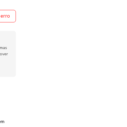
 erro
emas
mover
gem