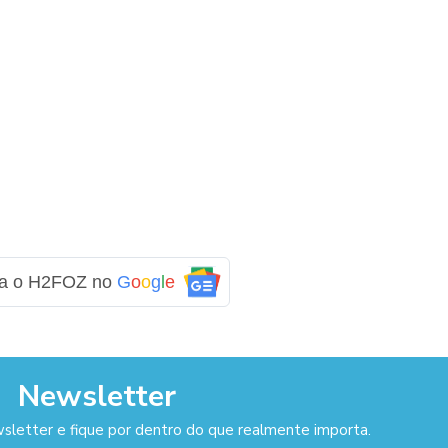
ga o H2FOZ no
G
o
o
g
l
e
Newsletter
sletter e fique por dentro do que realmente importa.