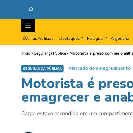
Últimas Notícias
Destaques
Paraguai
Argentina
Início
»
Segurança Pública
»
Motorista é preso com meio milh
Mercado do emagrecimento
SEGURANÇA PÚBLICA
Motorista é pres
emagrecer e anab
Carga estava escondida em um compartimento 