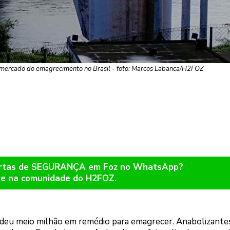
mercado do emagrecimento no Brasil - foto: Marcos Labanca/H2FOZ
lertas de SEGURANÇA em Foz no WhatsApp?
re na comunidade do H2FOZ.
ndeu meio milhão em remédio para emagrecer. Anabolizante