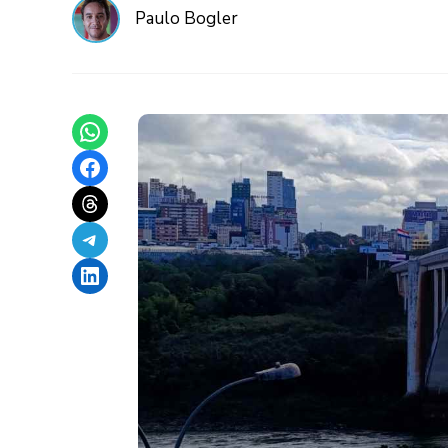
Paulo Bogler
Share on WhatsApp
Share on Facebook
Share on Threads
Share on Telegram
Share on LinkedIn