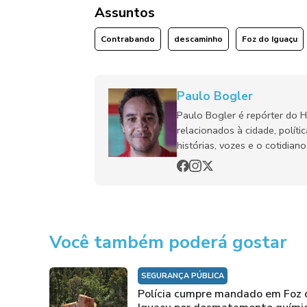
Assuntos
Contrabando
descaminho
Foz do Iguaçu
Paulo Bogler
Paulo Bogler é repórter do 
relacionados à cidade, políti
histórias, vozes e o cotidia
Você também poderá gostar
SEGURANÇA PÚBLICA
Polícia cumpre mandado em Foz 