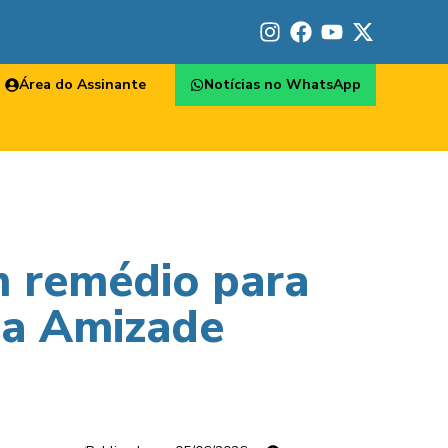
Área do Assinante
Notícias no WhatsApp
m remédio para
da Amizade