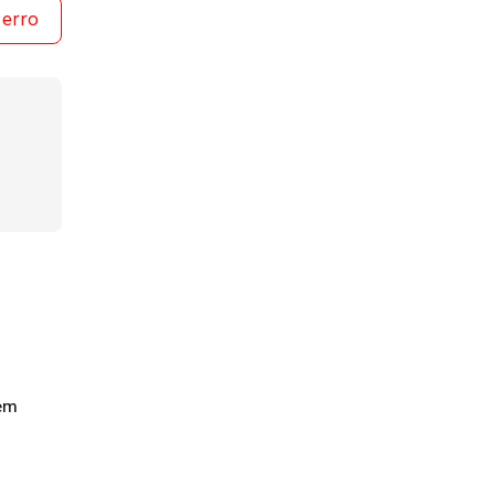
 erro
gem