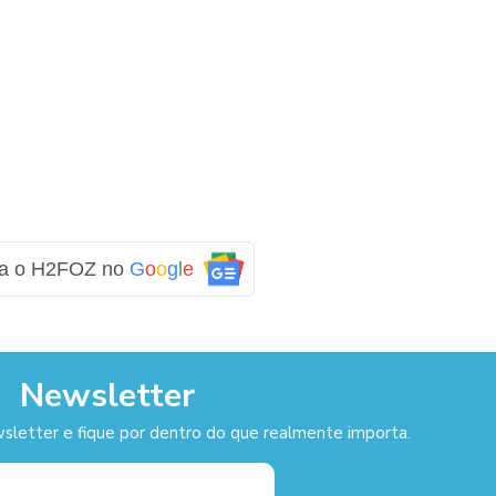
ga o H2FOZ no
G
o
o
g
l
e
Newsletter
sletter e fique por dentro do que realmente importa.