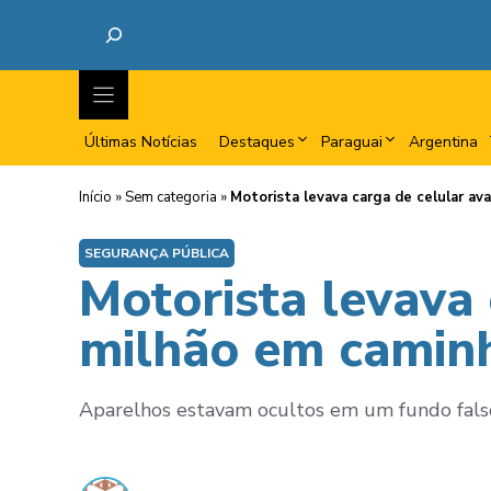
Últimas Notícias
Destaques
Paraguai
Argentina
Início
»
Sem categoria
»
Motorista levava carga de celular av
SEGURANÇA PÚBLICA
Motorista levava 
milhão em caminh
Aparelhos estavam ocultos em um fundo falso