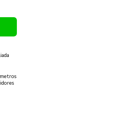
iada
lômetros
idores