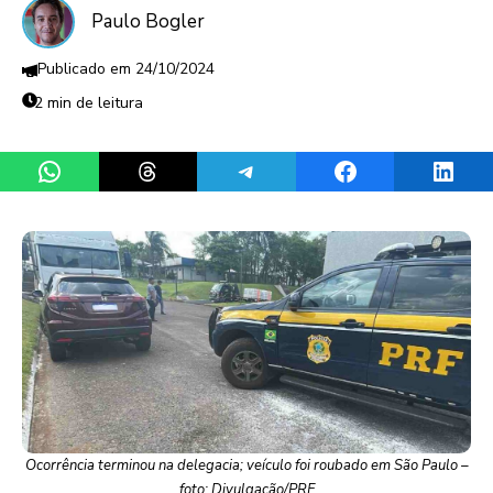
Paulo Bogler
24/10/2024
2 min de leitura
Share on WhatsApp
Share on Threads
Share on Telegram
Share on Facebook
Share 
Ocorrência terminou na delegacia; veículo foi roubado em São Paulo –
foto: Divulgação/PRF