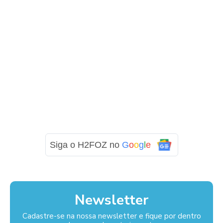
Siga o H2FOZ no
G
o
o
g
l
e
Newsletter
Cadastre-se na nossa newsletter e fique por dentro