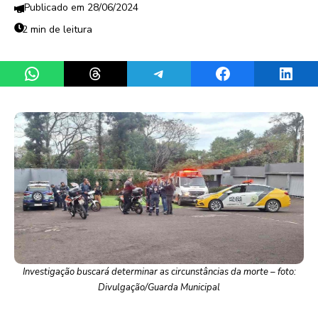
28/06/2024
2 min de leitura
Share on WhatsApp
Share on Threads
Share on Telegram
Share on Facebook
Share 
Investigação buscará determinar as circunstâncias da morte – foto:
Divulgação/Guarda Municipal