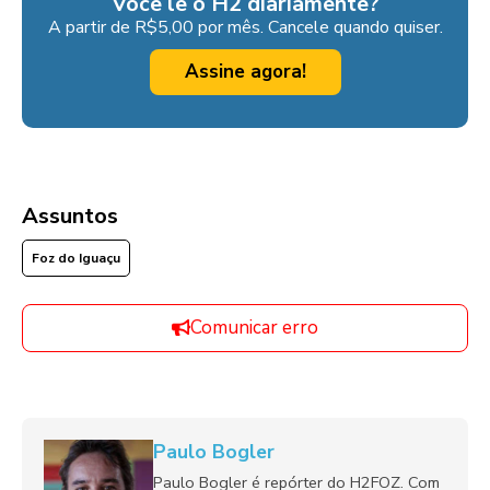
Você lê o H2 diariamente?
A partir de R$5,00 por mês. Cancele quando quiser.
Assine agora!
Assuntos
Foz do Iguaçu
Comunicar erro
Paulo Bogler
Paulo Bogler é repórter do H2FOZ. Com