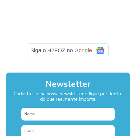
Siga o H2FOZ no
G
o
o
g
l
e
Newsletter
Cadastre-se na nossa newsletter e fique por dentro
do que realmente importa.