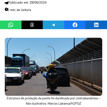
28/06/2024
2 min de leitura
Share on WhatsApp
Share on Threads
Share on Telegram
Share on Facebook
Share 
Estrutura de proteção da ponte foi danificada por contrabandistas –
foto ilustrativa: Marcos Labanca/H2FOZ