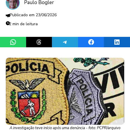
Paulo Bogler
23/06/2026
2 min de leitura
Share on WhatsApp
Share on Threads
Share on Telegram
Share on Facebook
Share 
A investigação teve início após uma denúncia - foto: PCPR/arquivo