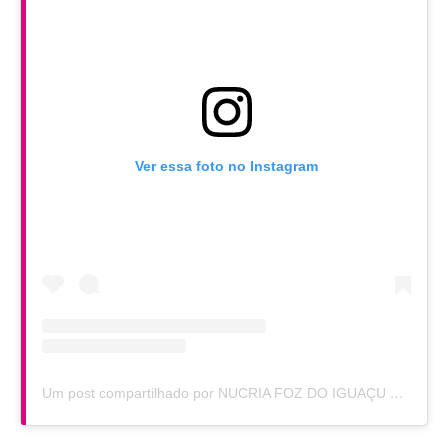
Ver essa foto no Instagram
Um post compartilhado por NUCRIA FOZ DO IGUAÇU PCPR (@nucriafozdoiguacu)