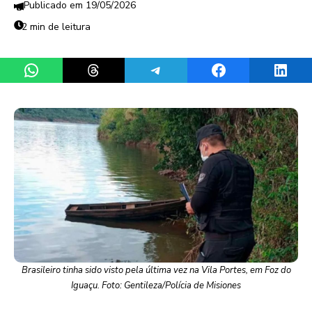
19/05/2026
2 min de leitura
Share on WhatsApp
Share on Threads
Share on Telegram
Share on Facebook
Share 
Brasileiro tinha sido visto pela última vez na Vila Portes, em Foz do
Iguaçu. Foto: Gentileza/Polícia de Misiones