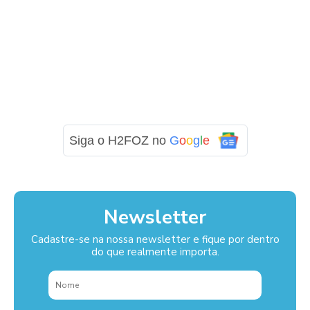
Siga o H2FOZ no
G
o
o
g
l
e
Newsletter
Cadastre-se na nossa newsletter e fique por dentro
do que realmente importa.