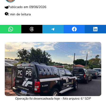
09/06/2026
2 min de leitura
Share on WhatsApp
Share on Threads
Share on Telegram
Share on Facebook
Share 
Operação foi desencadeada hoje - foto arquivo: 6.ª SDP